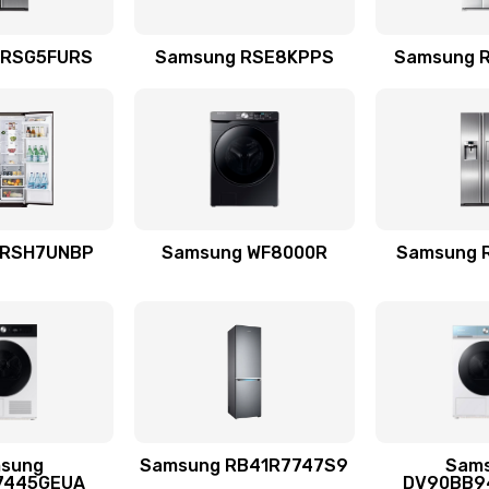
емотка
60 мин
1 год
 RSG5FURS
Samsung RSE8KPPS
Samsung 
талей
50 мин
2 года
20 мин
2 года
 RSH7UNBP
Samsung WF8000R
Samsung 
я (для
20 мин
2 года
 усиления
60 мин
1 год
sung
Samsung RB41R7747S9
Sam
20 мин
2 года
7445GEUA
DV90BB9