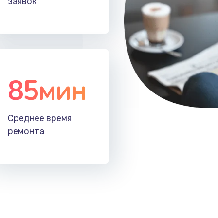
заявок
50 мин
2 года
60 мин
1 год
20 мин
2 года
85мин
40 мин
1 год
Среднее время
30 мин
2 года
ремонта
60 мин
1 год
зора
50 мин
2 года
50 мин
3 года