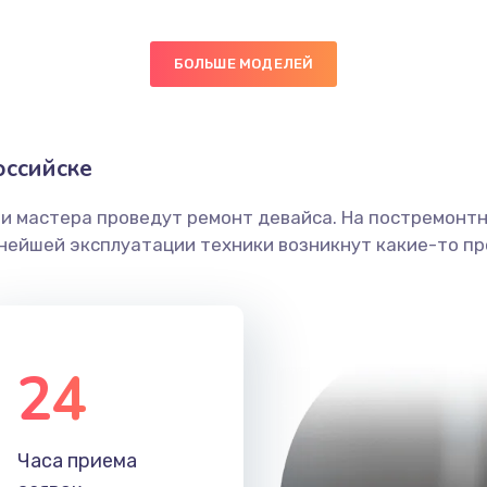
20 мин
2 года
БОЛЬШЕ МОДЕЛЕЙ
60 мин
3 года
оссийске
ы
20 мин
3 года
ши мастера проведут ремонт девайса. На постремонт
я влаги
30 мин
2 года
ьнейшей эксплуатации техники возникнут какие-то пр
в ТВ-
40 мин
3 года
24
40 мин
3 года
я
30 мин
3 года
Часа приема