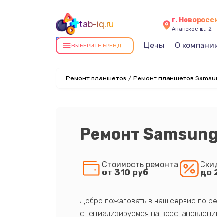
г. Новоросс
tab-iq.ru
Анапское ш., 2
Ремонт планшетов в
Цены
О компани
ВЫБЕРИТЕ БРЕНД
Новороссийске
Ремонт планшетов
/
Ремонт планшетов Samsun
Ремонт Samsung 
Стоимость ремонта
Ски
от 310 руб
до 
Добро пожаловать в наш сервис по ре
специализируемся на восстановлении