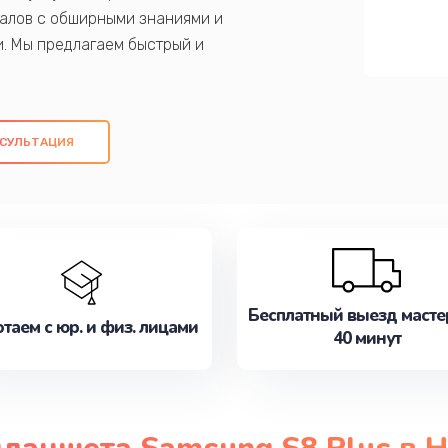
алов с обширными знаниями и
и. Мы предлагаем быстрый и
ем оригинальных компонентов, а также
ых работ. Наша цель - предоставить
ое обслуживание, удовлетворяя их
СУЛЬТАЦИЯ
медлите записаться на ремонт уже
Бесплатный выезд масте
таем с юр. и физ. лицами
40 минут