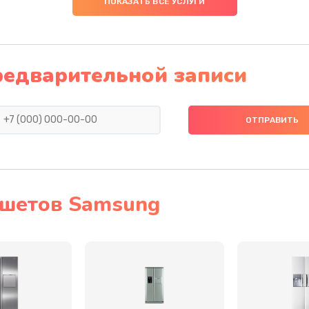
ПОКАЗАТЬ ВСЕ УСЛУГИ
40 мин
1 год
20 мин
2 года
редварительной записи
40 мин
3 года
40 мин
3 года
40 мин
3 года
ншетов Samsung
20 мин
3 года
инамика
40 мин
3 года
30 мин
3 года