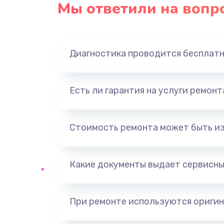
Мы ответили на вопр
Ремонт платы блока питания
Тюнинг динамиков
Диагностика проводится бесплат
Ремонт криптомодуля
Есть ли гарантия на услуги ремон
Ремонт (замена) кнопок, индика
разъемов
Стоимость ремонта может быть и
Программный ремонт/прошивка
Какие документы выдает сервисны
Ремонт системной платы
Модернизация
При ремонте используются оригин