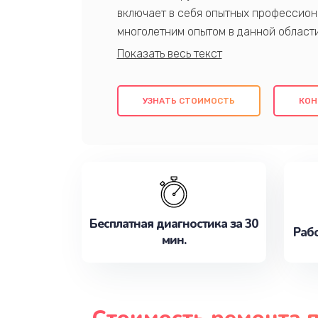
включает в себя опытных профессион
многолетним опытом в данной област
качественный ремонт с использовани
гарантируем качество всех проведенн
клиентам надежное и профессиональн
УЗНАТЬ СТОИМОСТЬ
КОН
потребности наилучшим образом. Не 
сейчас!
Бесплатная диагностика за 30
Рабо
мин.