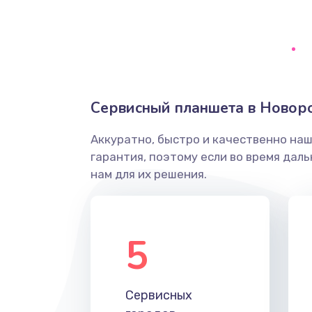
Замена диффузора динамика
Замена платы брелка
Сервисный планшета в Новор
Простой ремонт основной плат
Аккуратно, быстро и качественно на
Восстановление после попадани
гарантия, поэтому если во время дал
нам для их решения.
Ремонт низкочастотных выходо
приставки
5
Замена основной платы
Устранение короткого замыкани
Сервисных