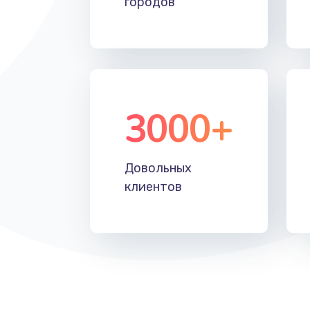
городов
Восстановление после падения
Пайка и ремонт платы брелка
Программирование АТС
3000+
Замена корпусных элементов
Довольных
Ремонт тюнера
клиентов
Ремонт платы картоприемника
Восстановление/замена диффу
Ремонт платы усилителя