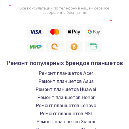
2745 руб.
Все консультации по телефону в нашем сервисе
совершенно бесплатны
Заказать
Настройка BIOS
910 руб.
Заказать
Ремонт подсветки
Ремонт популярных брендов планшетов
1150 руб.
Ремонт планшетов Acer
Заказать
Ремонт планшетов Asus
Ремонт планшетов Huawei
Настройка ОС
Ремонт планшетов Honor
1320 руб.
Ремонт планшетов Lenovo
Ремонт планшетов MSI
Заказать
Ремонт планшетов Xiaomi
Чистка от пыли