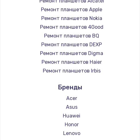
Ремонт планшетов Alcatel
Ремонт планшетов Apple
990 руб.
Ремонт планшетов Nokia
Заказать
Ремонт планшетов 4Good
Ремонт планшетов BQ
Замена жесткого диска
Ремонт планшетов DEXP
875 руб.
Ремонт планшетов Digma
Заказать
Ремонт планшетов Haier
Ремонт планшетов Irbis
Установка драйверов
Ремонт планшетов Prestigio
875 руб.
Бренды
Ремонт планшетов Microsoft
Заказать
Ремонт планшетов BlackView
Acer
Ремонт планшетов Amazon
Asus
Замена вебкамеры
Ремонт планшетов Aquarius
Huawei
1490 руб.
Ремонт планшетов Philips
Honor
Заказать
Ремонт планшетов Dell
Lenovo