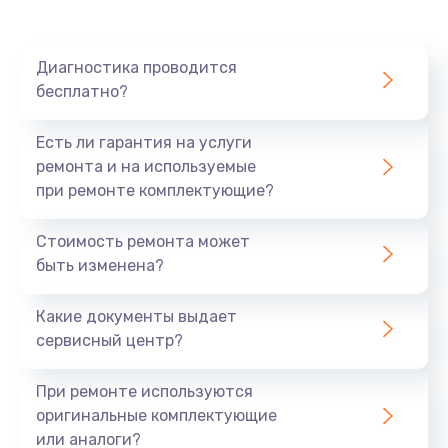
Ремонт платы картоприемника
1000 руб.
Диагностика проводится
бесплатно?
Заказать
Есть ли гарантия на услуги
Восстановление/замена диффузора
ремонта и на используемые
1400 руб.
при ремонте комплектующие?
Заказать
Стоимость ремонта может
быть изменена?
Ремонт платы усилителя
1200 руб.
Какие документы выдает
Заказать
сервисный центр?
Ремонт платы блока питания
При ремонте используются
800 руб.
оригинальные комплектующие
или аналоги?