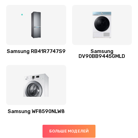
Заказать
Ремонт выходных цепей усиления (для активных
сабвуферов)
1300 руб.
Заказать
Samsung RB41R7747S9
Samsung
DV90BB9445GMLD
Ремонт предварительных цепей усиления (для
активных сабвуферов)
1200 руб.
Заказать
Ремонт после залития
2100 руб.
Samsung WF8590NLW8
Заказать
БОЛЬШЕ МОДЕЛЕЙ
Замена диффузора динамика