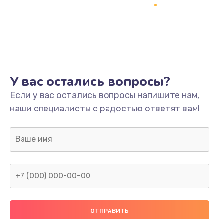
Заказать
Ремонт системной платы
1700 руб.
Заказать
У вас остались вопросы?
Модернизация
Если у вас остались вопросы напишите нам,
2100 руб.
наши специалисты с радостью ответят вам!
Заказать
Устранение ошибок
2000 руб.
Заказать
Ремонт пищалок(твитеров)
900 руб.