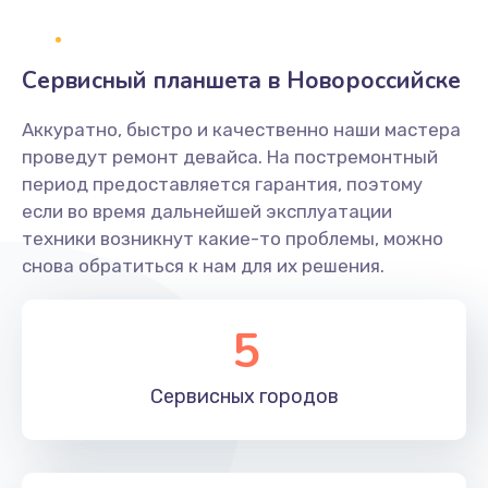
1400 руб.
Заказать
Сервисный планшета в Новороссийске
Замена платы брелка
Аккуратно, быстро и качественно наши мастера
900 руб.
проведут ремонт девайса. На постремонтный
период предоставляется гарантия, поэтому
Заказать
если во время дальнейшей эксплуатации
техники возникнут какие-то проблемы, можно
Простой ремонт основной платы
снова обратиться к нам для их решения.
2400 руб.
Заказать
5
Восстановление после попадания влаги
Сервисных
городов
2800 руб.
Заказать