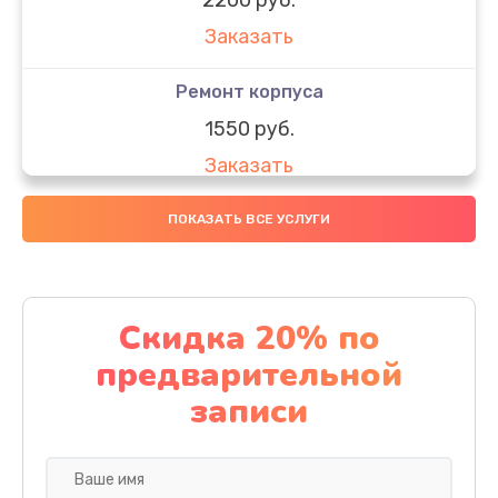
Заказать
Ремонт корпуса
1550 руб.
Заказать
Настройка
ПОКАЗАТЬ ВСЕ УСЛУГИ
650 руб.
Заказать
Скидка 20% по
Ремонт кнопки
предварительной
1200 руб.
записи
Заказать
Комплексная чистка