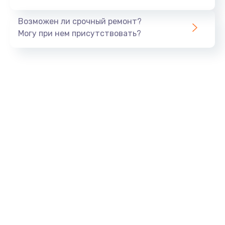
Заказать
Возможен ли срочный ремонт?
Тюнинг динамиков
Могу при нем присутствовать?
4900 руб.
Заказать
Ремонт криптомодуля
1100 руб.
Заказать
Ремонт (замена) кнопок, индикаторов, разъемов
1000 руб.
Заказать
Программный ремонт/прошивка
1500 руб.