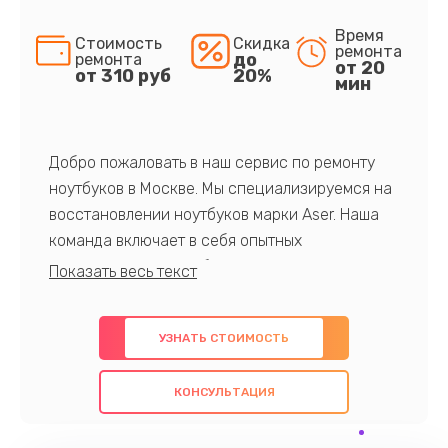
Время
Стоимость
Скидка
ремонта
до
ремонта
от 20
от 310 руб
20%
мин
Добро пожаловать в наш сервис по ремонту
ноутбуков в Москве. Мы специализируемся на
восстановлении ноутбуков марки Aser. Наша
команда включает в себя опытных
профессионалов с обширными знаниями и
многолетним опытом в данной области. Мы
предлагаем быстрый и качественный ремонт с
УЗНАТЬ СТОИМОСТЬ
использованием оригинальных компонентов, а
также гарантируем качество всех
КОНСУЛЬТАЦИЯ
проведенных работ. Наша цель - предоставить
клиентам надежное и профессиональное