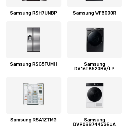
Замена подводящих проводов
Samsung RSH7UNBP
Samsung WF8000R
880 руб.
Заказать
Замена голосовой катушки/перемотка динамика
880 руб.
Заказать
Samsung RSG5FUMH
Samsung
DV16T8520BV/LP
Выход из строя электронных деталей
вследствие перегрева
880 руб.
Заказать
Ремонт динамиков
1400 руб.
Samsung RSA1ZTMG
Samsung
DV90BB7445GEUA