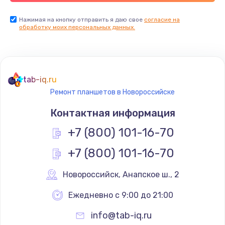
Заказать
Нажимая на кнопку отправить я даю свое
согласие на
обработку моих персональных данных.
Ремонт цепей питания
2500 руб.
Заказать
tab-iq.ru
Ремонт планшетов в Новороссийске
Замена видеокарты
Контактная информация
1795 руб.
+7 (800) 101-16-70
Заказать
+7 (800) 101-16-70
Ремонт разъема питания
1120 руб.
Новороссийск
,
 Анапское ш., 2
Заказать
Ежедневно с 9:00 до 21:00
info@tab-iq.ru
Замена видеочипа