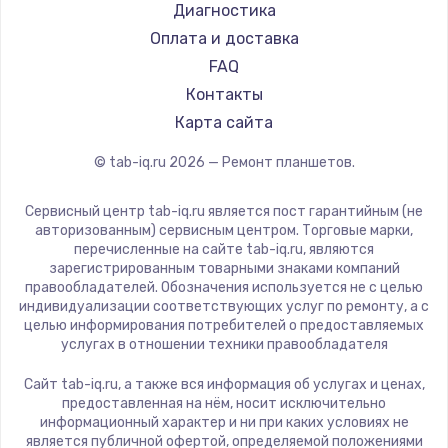
Philips
Диагностика
Замена шим-контроллера
Dell
Оплата и доставка
3900 руб.
HP
FAQ
Getac
Контакты
Заказать
ZTE
Карта сайта
Настройка Wi-Fi
Google
© tab-iq.ru
2026
— Ремонт планшетов.
Navitel
1040 руб.
Teclast
Заказать
Сервисный центр tab-iq.ru является пост гарантийным (не
CHUWI
авторизованным) сервисным центром. Торговые марки,
перечисленные на сайте tab-iq.ru, являются
Ремонт петель крышки
зарегистрированным товарными знаками компаний
правообладателей. Обозначения используется не с целью
1195 руб.
индивидуализации соответствующих услуг по ремонту, а с
целью информирования потребителей о предоставляемых
Заказать
услугах в отношении техники правообладателя
Замена динамиков
Сайт tab-iq.ru, а также вся информация об услугах и ценах,
предоставленная на нём, носит исключительно
1350 руб.
информационный характер и ни при каких условиях не
является публичной офертой, определяемой положениями
Заказать