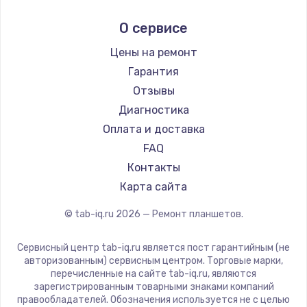
Заказать
Prestigio
О сервисе
Microsoft
Ремонт разъема питания
BlackView
Цены на ремонт
1330 руб.
Amazon
Гарантия
Заказать
Aquarius
Отзывы
Philips
Диагностика
Замена видеокарты
Dell
Оплата и доставка
2100 руб.
HP
FAQ
Getac
Заказать
Контакты
ZTE
Карта сайта
Ремонт цепей питания
Google
© tab-iq.ru
2026
— Ремонт планшетов.
Navitel
3000 руб.
Teclast
Заказать
Сервисный центр tab-iq.ru является пост гарантийным (не
CHUWI
авторизованным) сервисным центром. Торговые марки,
перечисленные на сайте tab-iq.ru, являются
Замена материнской платы
зарегистрированным товарными знаками компаний
правообладателей. Обозначения используется не с целью
1590 руб.