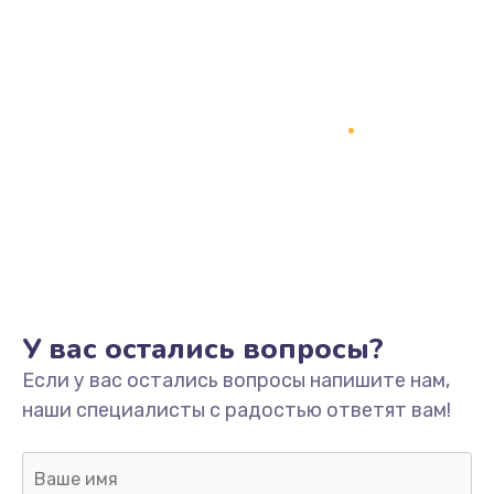
1200 руб.
Заказать
Замена кнопки включения
2150 руб.
Заказать
Замена оперативной памяти
760 руб.
Заказать
У вас остались вопросы?
Замена процессора
Если у вас остались вопросы напишите нам,
1800 руб.
наши специалисты с радостью ответят вам!
Заказать
Замена системы охлаждения