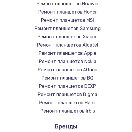
Ремонт планшетов Huawei
Замена HDMI
Ремонт планшетов Honor
1200 руб.
Ремонт планшетов MSI
Заказать
Ремонт планшетов Samsung
Ремонт планшетов Xiaomi
Установка драйверов
Ремонт планшетов Alcatel
950 руб.
Ремонт планшетов Apple
Ремонт планшетов Nokia
Заказать
Ремонт планшетов 4Good
Замена жесткого диска
Ремонт планшетов BQ
Ремонт планшетов DEXP
1000 руб.
Ремонт планшетов Digma
Заказать
Ремонт планшетов Haier
Ремонт планшетов Irbis
Чистка от пыли
Ремонт планшетов Prestigio
1330 руб.
Бренды
Ремонт планшетов Microsoft
Заказать