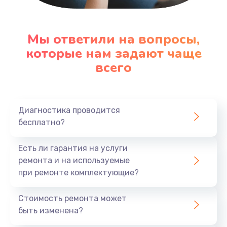
Заказать
Замена клавиатуры
Мы ответили на вопросы,
которые нам задают чаще
1290 руб.
всего
Заказать
Замена корпуса
890 руб.
Диагностика проводится
бесплатно?
Заказать
Есть ли гарантия на услуги
Замена тачпада
ремонта и на используемые
990 руб.
при ремонте комплектующие?
Заказать
Стоимость ремонта может
Замена динамика
быть изменена?