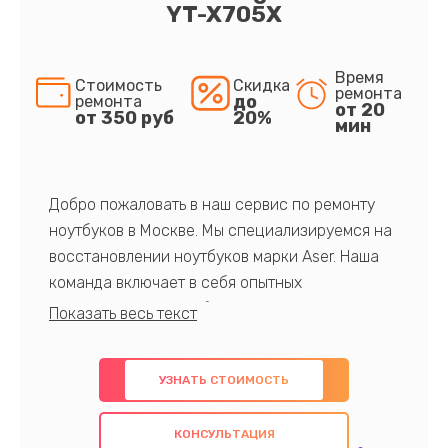
YT-X705X
Время
Стоимость
Скидка
ремонта
до
ремонта
от 20
от 350 руб
20%
мин
Добро пожаловать в наш сервис по ремонту
ноутбуков в Москве. Мы специализируемся на
восстановлении ноутбуков марки Aser. Наша
команда включает в себя опытных
профессионалов с обширными знаниями и
многолетним опытом в данной области. Мы
предлагаем быстрый и качественный ремонт с
УЗНАТЬ СТОИМОСТЬ
использованием оригинальных компонентов, а
также гарантируем качество всех
КОНСУЛЬТАЦИЯ
проведенных работ. Наша цель - предоставить