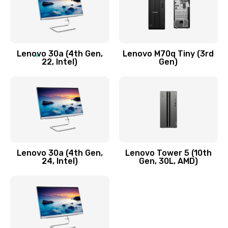
Чистка от пыли или влаги
1090 руб.
Заказать
Lenovo 30a (4th Gen,
Lenovo M70q Tiny (3rd
Ремонт элементов корпуса
22, Intel)
Gen)
890 руб.
Заказать
Ремонт шлейфа
690 руб.
Lenovo 30a (4th Gen,
Lenovo Tower 5 (10th
Заказать
24, Intel)
Gen, 30L, AMD)
Замена камеры (внешней или внутренней)
450 руб.
Заказать