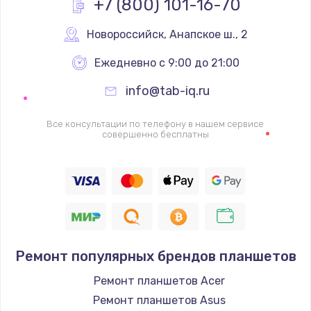
+7 (800) 101-16-70
Замена вебкамеры
1340 руб.
Новороссийск
,
 Анапское ш., 2
Заказать
Ежедневно с 9:00 до 21:00
info@tab-iq.ru
Ремонт петель крышки
990 руб.
Все консультации по телефону в нашем сервисе
совершенно бесплатны
Заказать
Настройка Wi-Fi
1260 руб.
Заказать
Замена шим-контроллера
Ремонт популярных брендов планшетов
3900 руб.
Ремонт планшетов Acer
Заказать
Ремонт планшетов Asus