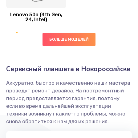
Замена вибро элемента
Lenovo 50a (4th Gen,
450 руб.
24, Intel)
Заказать
БОЛЬШЕ МОДЕЛЕЙ
Ремонт цепей питания платы
1490 руб.
Заказать
Сервисный планшета в Новороссийске
Восстановление дорожек платы
Аккуратно, быстро и качественно наши мастера
400 руб.
проведут ремонт девайса. На постремонтный
Заказать
период предоставляется гарантия, поэтому
если во время дальнейшей эксплуатации
Замена слухового динамика
техники возникнут какие-то проблемы, можно
снова обратиться к нам для их решения.
350 руб.
Заказать