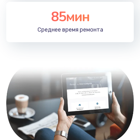
Заказать
85мин
Замена лотка SIM
790 руб.
Среднее время
ремонта
Заказать
Замена северного моста
2300 руб.
Заказать
Восстановление данных
990 руб.
Заказать
Замена SSD
895 руб.