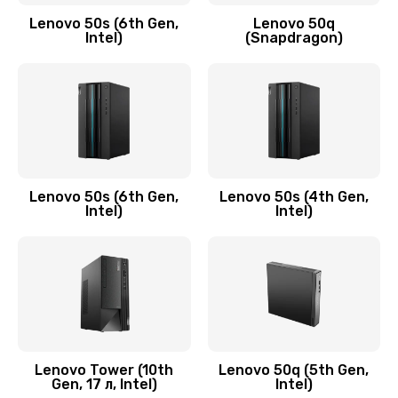
Заказать
Lenovo 50s (6th Gen,
Lenovo 50q
Intel)
(Snapdragon)
Замена аудио разъема
790 руб.
Заказать
Замена модуля HDMI
590 руб.
Lenovo 50s (6th Gen,
Lenovo 50s (4th Gen,
Intel)
Intel)
Заказать
Замена задней крышки устройства
790 руб.
Заказать
Замена микросхемы (звук, контроллер,
Lenovo Tower (10th
Lenovo 50q (5th Gen,
Gen, 17 л, Intel)
Intel)
процессор)