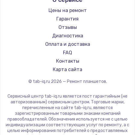
Microsoft
Ремонт разъема питания
BlackView
Цены на ремонт
1330 руб.
Amazon
Гарантия
Заказать
Aquarius
Отзывы
Philips
Диагностика
Замена видеокарты
Dell
Оплата и доставка
2100 руб.
HP
FAQ
Getac
Заказать
Контакты
ZTE
Карта сайта
Ремонт цепей питания
Google
© tab-iq.ru
2026
— Ремонт планшетов.
Navitel
3000 руб.
Teclast
Заказать
Сервисный центр tab-iq.ru является пост гарантийным (не
CHUWI
авторизованным) сервисным центром. Торговые марки,
перечисленные на сайте tab-iq.ru, являются
Замена материнской платы
зарегистрированным товарными знаками компаний
правообладателей. Обозначения используется не с целью
1590 руб.
индивидуализации соответствующих услуг по ремонту, а с
Заказать
целью информирования потребителей о предоставляемых