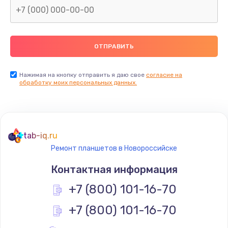
Заказать
Замена термопасты
990 руб.
Заказать
Нажимая на кнопку отправить я даю свое
согласие на
обработку моих персональных данных.
Замена контроллера питания
1490 руб.
Заказать
tab-iq.ru
Ремонт планшетов в Новороссийске
Замена южного моста
Контактная информация
2300 руб.
+7 (800) 101-16-70
Заказать
+7 (800) 101-16-70
Замена вебкамеры