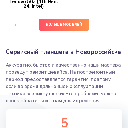
Lenovo 50a (4th Gen,
450 руб.
24, Intel)
Заказать
БОЛЬШЕ МОДЕЛЕЙ
Ремонт цепей питания платы
1490 руб.
Заказать
Сервисный планшета в Новороссийске
Восстановление дорожек платы
Аккуратно, быстро и качественно наши мастера
400 руб.
проведут ремонт девайса. На постремонтный
Заказать
период предоставляется гарантия, поэтому
если во время дальнейшей эксплуатации
Замена слухового динамика
техники возникнут какие-то проблемы, можно
снова обратиться к нам для их решения.
350 руб.
Заказать
5
Настройка программного обеспечения