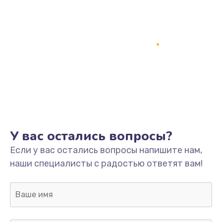
Заказать
Замена кнопки включения
2150 руб.
Заказать
Замена оперативной памяти
760 руб.
Заказать
У вас остались вопросы?
Замена процессора
Если у вас остались вопросы напишите нам,
1800 руб.
наши специалисты с радостью ответят вам!
Заказать
Замена системы охлаждения
1600 руб.