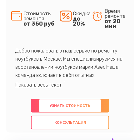
Время
Стоимость
Скидка
ремонта
до
ремонта
от 20
от 350 руб
20%
мин
Добро пожаловать в наш сервис по ремонту
ноутбуков в Москве. Мы специализируемся на
восстановлении ноутбуков марки Aser. Наша
команда включает в себя опытных
профессионалов с обширными знаниями и
многолетним опытом в данной области. Мы
предлагаем быстрый и качественный ремонт с
УЗНАТЬ СТОИМОСТЬ
использованием оригинальных компонентов, а
также гарантируем качество всех
КОНСУЛЬТАЦИЯ
проведенных работ. Наша цель - предоставить
клиентам надежное и профессиональное