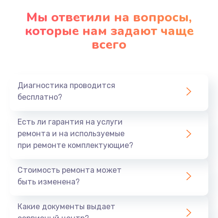
Замена клавиатуры
Мы ответили на вопросы,
которые нам задают чаще
1290 руб.
всего
Заказать
Замена корпуса
890 руб.
Диагностика проводится
бесплатно?
Заказать
Есть ли гарантия на услуги
Замена тачпада
ремонта и на используемые
990 руб.
при ремонте комплектующие?
Заказать
Стоимость ремонта может
Замена динамика
быть изменена?
1500 руб.
Какие документы выдает
Заказать