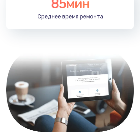
85мин
Замена лотка SIM
790 руб.
Среднее время
ремонта
Заказать
Замена северного моста
2300 руб.
Заказать
Восстановление данных
990 руб.
Заказать
Замена SSD
895 руб.
Заказать