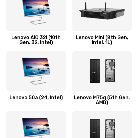
Заказать
Замена кнопки включения/выключения
600 руб.
Lenovo AIO 32i (10th
Lenovo Mini (8th Gen,
Заказать
Gen, 32, Intel)
Intel, 1L)
Замена разъема Micro, USB
590 руб.
Заказать
Замена шлейфа кнопок, дисплея
Lenovo 50a (24, Intel)
Lenovo M75q (5th Gen,
600 руб.
AMD)
Заказать
Чистка от пыли или влаги
1090 руб.