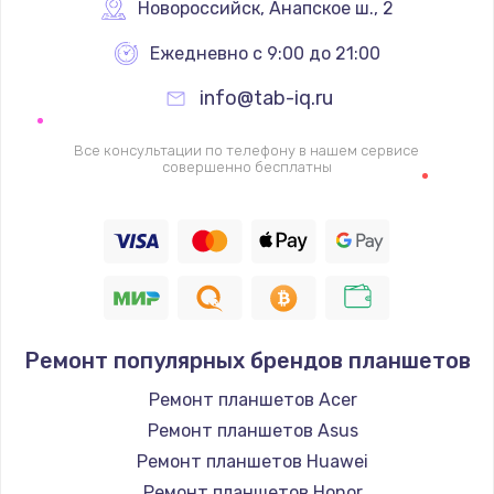
1340 руб.
Новороссийск
,
 Анапское ш., 2
Заказать
Ежедневно с 9:00 до 21:00
info@tab-iq.ru
Ремонт петель крышки
990 руб.
Все консультации по телефону в нашем сервисе
совершенно бесплатны
Заказать
Настройка Wi-Fi
1260 руб.
Заказать
Замена шим-контроллера
Ремонт популярных брендов планшетов
3900 руб.
Ремонт планшетов Acer
Заказать
Ремонт планшетов Asus
Ремонт планшетов Huawei
Замена HDMI
Ремонт планшетов Honor