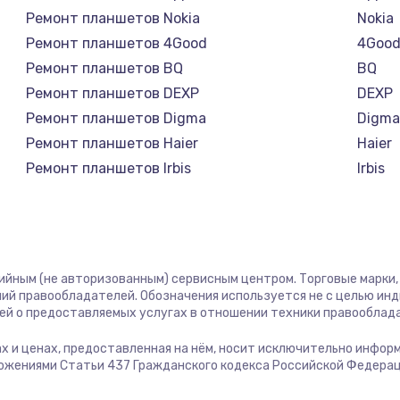
1500 руб.
Заказ
Ремонт планшетов Nokia
Nokia
Ремонт планшетов 4Good
4Goo
1245 руб.
Заказ
Ремонт планшетов BQ
BQ
Ремонт планшетов DEXP
DEXP
сплей
Ремонт планшетов Digma
Digm
390 руб.
Заказ
Ремонт планшетов Haier
Haier
Ремонт планшетов Irbis
Irbis
1045 руб.
Заказ
Ремонт планшетов Prestigio
Presti
Ремонт планшетов Microsoft
Micro
990 руб.
Заказ
Ремонт планшетов BlackView
Black
Ремонт планшетов Amazon
Amaz
тийным (не авторизованным) сервисным центром. Торговые марки, 
2500 руб.
Заказ
Ремонт планшетов Aquarius
Aquar
ий правообладателей. Обозначения используется не с целью ин
ей о предоставляемых услугах в отношении техники правооблад
Ремонт планшетов Philips
Philip
2045 руб.
Заказ
Ремонт планшетов Dell
Dell
гах и ценах, предоставленная на нём, носит исключительно инфор
ожениями Статьи 437 Гражданского кодекса Российской Федерац
Ремонт планшетов HP
HP
1090 руб.
Заказ
Ремонт планшетов Getac
Getac