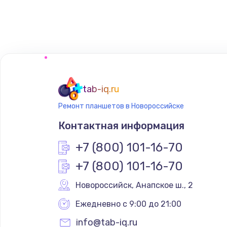
Восстановление данных
Замена северного моста
Замена шлейфа матрицы
tab-iq.ru
Ремонт планшетов в Новороссийске
Замена термопасты
Контактная информация
Замена системы охлаждения
+7 (800) 101-16-70
+7 (800) 101-16-70
Замена процессора
Новороссийск
,
 Анапское ш., 2
Замена оперативной памяти
Ежедневно с 9:00 до 21:00
info@tab-iq.ru