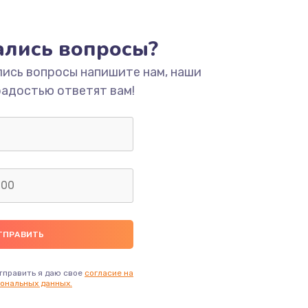
ать
тались вопросы?
лись вопросы напишите нам, наши
ать
радостью ответят вам!
ать
ать
ать
ать
ать
тправить я даю свое
согласие на
ональных данных.