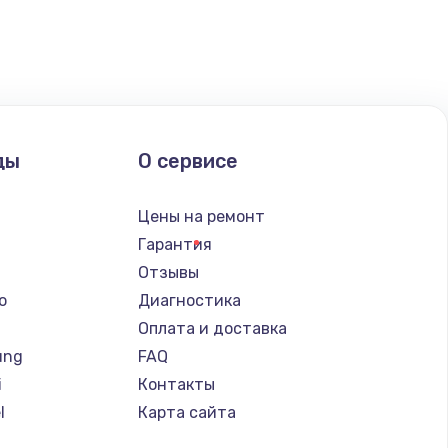
ать
ать
ать
ды
О сервисе
ать
Цены на ремонт
ать
Гарантия
Отзывы
ать
o
Диагностика
Оплата и доставка
ать
ung
FAQ
i
Контакты
ать
l
Карта сайта