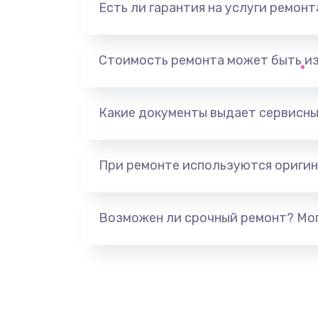
Есть ли гарантия на услуги ремон
Замена основной камеры
Стоимость ремонта может быть и
Замена NFC антенны
Замена элемента
Какие документы выдает сервисны
Замена разъёма наушников (гар
При ремонте используются оригин
Замена разъема зарядки (питани
Возможен ли срочный ремонт? Мог
Замена сканера отпечатка
Сбор/Разбор
Замена разъема SIM