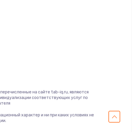
ать
d
ать
a
ать
ать
gio
soft
ать
View
on
перечисленные на сайте tab-iq.ru, являются
ать
ius
дивидуализации соответствующих услуг по
ателя
s
ать
мационный характер и ни при каких условиях не
ии.
ать