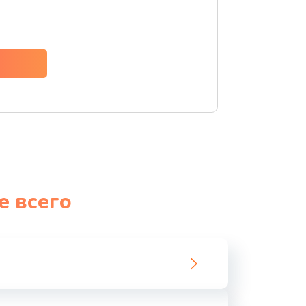
ать
ать
ать
ать
ать
е всего
ать
ать
ать