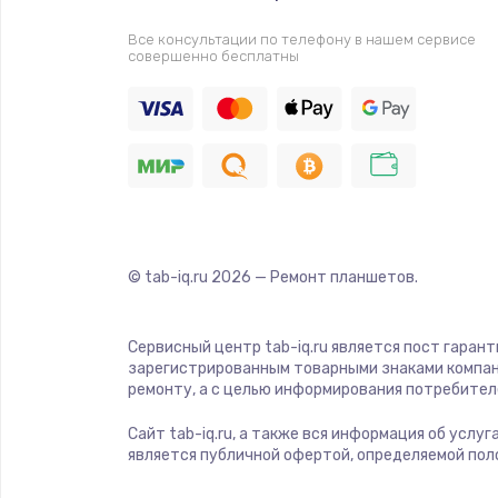
Замена звуковой карты
Все консультации по телефону в нашем сервисе
совершенно бесплатны
Замена USB порта
Замена разъёмов (HDMI, DVI, Ди
порта)
Замена SSD
© tab-iq.ru
2026
— Ремонт планшетов.
Замена клавиатуры
Сервисный центр tab-iq.ru является пост гаран
Ремонт цепей питания
зарегистрированным товарными знаками компан
ремонту, а с целью информирования потребител
Замена видеокарты
Сайт tab-iq.ru, а также вся информация об услу
является публичной офертой, определяемой пол
Ремонт разъема питания