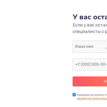
ика
390 руб.
Заказ
У вас ос
Если у вас оста
490 руб.
Заказ
специалисты с 
690 руб.
Заказ
490 руб.
Заказ
1290 руб.
Заказ
1495 руб.
Заказ
1000 руб.
Заказ
Нажимая на кнопку о
обработку моих перс