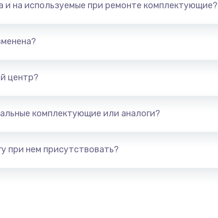
та и на используемые при ремонте комплектующие?
490 руб.
Заказ
зменена?
1190 руб.
Заказ
690 руб.
Заказ
й центр?
нитуры)
490 руб.
Заказ
альные комплектующие или аналоги?
я)
490 руб.
Заказ
у при нем присутствовать?
490 руб.
Заказ
1490 руб.
Заказ
290 руб.
Заказ