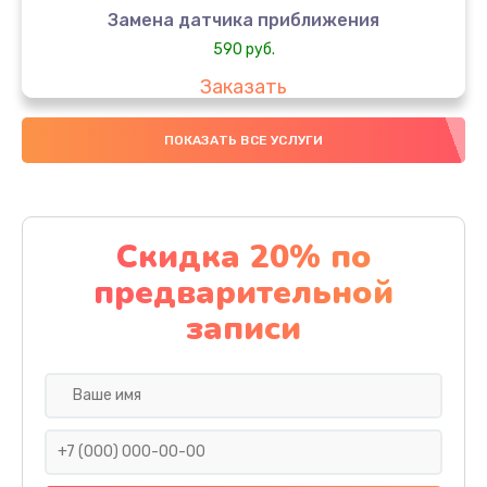
Замена датчика приближения
590 руб.
Заказать
Замена стекла
ПОКАЗАТЬ ВСЕ УСЛУГИ
890 руб.
Заказать
Скидка 20% по
Обновление ПО
предварительной
890 руб.
записи
Заказать
Замена задней крышки
290 руб.
Заказать