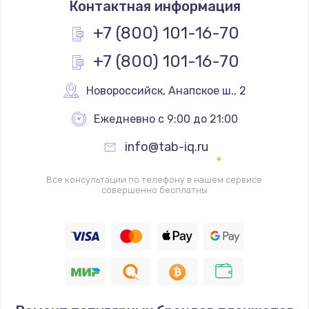
Контактная информация
290 руб.
+7 (800) 101-16-70
Заказать
+7 (800) 101-16-70
Замена полифонического динамика
Новороссийск
,
 Анапское ш., 2
390 руб.
Заказать
Ежедневно с 9:00 до 21:00
info@tab-iq.ru
Замена передней камеры
490 руб.
Все консультации по телефону в нашем сервисе
совершенно бесплатны
Заказать
Замена микросхемы
690 руб.
Заказать
Замена кнопок громкости