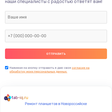
Замена разъёма наушников (гарнитуры)
наши специалисты с радостью ответят вам!
490 руб.
Заказать
Замена разъема зарядки (питания)
490 руб.
Заказать
Замена сканера отпечатка
490 руб.
Нажимая на кнопку отправить я даю свое
согласие на
Заказать
обработку моих персональных данных.
Сбор/Разбор
1490 руб.
tab-iq.ru
Заказать
Ремонт планшетов в Новороссийске
Замена разъема SIM