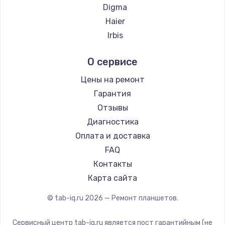
1060 руб.
Digma
Haier
Заказать
Irbis
Замена системы охлаждения
Prestigio
О сервисе
1645 руб.
Microsoft
BlackView
Заказать
Цены на ремонт
Amazon
Гарантия
Замена процессора
Aquarius
Отзывы
1290 руб.
Philips
Диагностика
Dell
Заказать
Оплата и доставка
HP
FAQ
Замена оперативной памяти
Getac
Контакты
960 руб.
ZTE
Карта сайта
Google
Заказать
© tab-iq.ru
2026
— Ремонт планшетов.
Navitel
Замена звуковой карты
Teclast
Сервисный центр tab-iq.ru является пост гарантийным (не