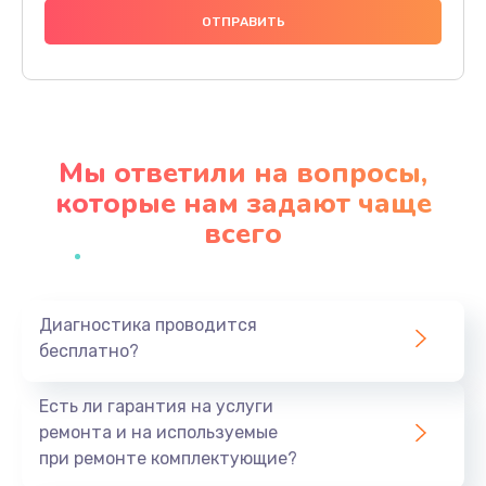
Замена аккумулятора
620 руб.
Заказать
Замена экрана
Мы ответили на вопросы,
940 руб.
которые нам задают чаще
Заказать
всего
Замена микрофона
1500 руб.
Заказать
Диагностика проводится
бесплатно?
Замена кнопки включения
Есть ли гарантия на услуги
490 руб.
ремонта и на используемые
Заказать
при ремонте комплектующие?