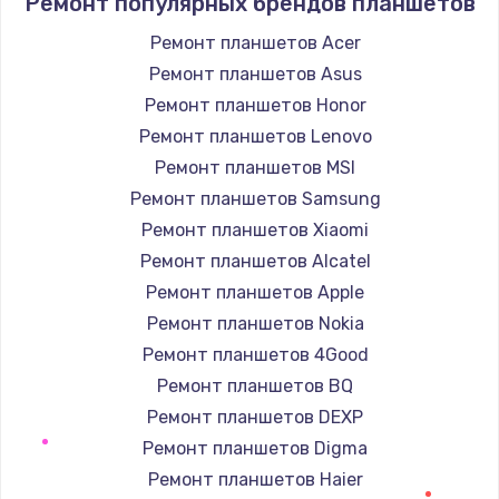
Ремонт популярных брендов планшетов
490 руб.
Ремонт планшетов Acer
Заказать
Ремонт планшетов Asus
Ремонт планшетов Honor
Защита гидрогелевой пленкой
Ремонт планшетов Lenovo
1290 руб.
Ремонт планшетов MSI
Заказать
Ремонт планшетов Samsung
Ремонт планшетов Xiaomi
Замена вебкамеры
Ремонт планшетов Alcatel
1495 руб.
Ремонт планшетов Apple
Заказать
Ремонт планшетов Nokia
Ремонт планшетов 4Good
Установка драйверов
Ремонт планшетов BQ
1000 руб.
Ремонт планшетов DEXP
Заказать
Ремонт планшетов Digma
Ремонт планшетов Haier
Замена жесткого диска